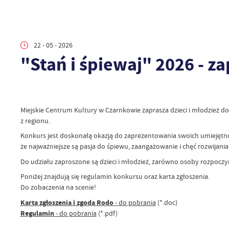
22 - 05 - 2026
"Stań i śpiewaj" 2026 - z
Miejskie Centrum Kultury w Czarnkowie zaprasza dzieci i młodzież d
z regionu.
Konkurs jest doskonałą okazją do zaprezentowania swoich umiejętn
że najważniejsze są pasja do śpiewu, zaangażowanie i chęć rozwijani
Do udziału zaproszone są dzieci i młodzież, zarówno osoby rozpoczyn
Poniżej znajdują się regulamin konkursu oraz karta zgłoszenia.
Do zobaczenia na scenie!
Karta zgłoszenia i zgoda Rodo
- do pobrania
(*.doc)
Regulamin
- do pobrania
(*.pdf)